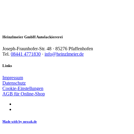
Heinzlmeier GmbH Autolackiererei
Joseph-Fraunhofer-Str. 48 · 85276 Pfaffenhofen
Tel.
08441 4771830
·
info@heinzlmeier.de
Links
Impressum
Datenschutz
Cookie-Einstellungen
AGB für Online-Shop
Made with
by nowak.de